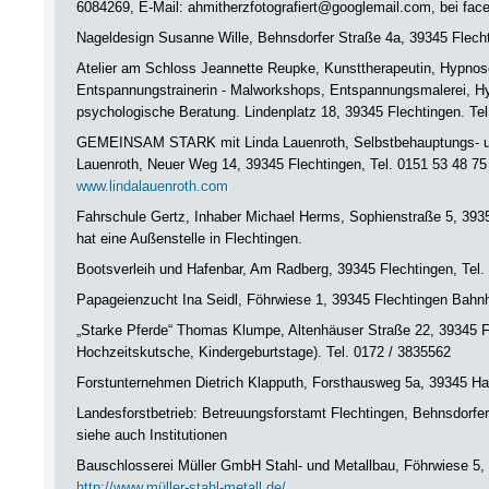
6084269, E-Mail: ahmitherzfotografiert@googlemail.com, bei face
Nageldesign Susanne Wille, Behnsdorfer Straße 4a, 39345 Flecht
Atelier am Schloss Jeannette Reupke, Kunsttherapeutin, Hypnos
Entspannungstrainerin - Malworkshops, Entspannungsmalerei, H
psychologische Beratung. Lindenplatz 18, 39345 Flechtingen. Te
GEMEINSAM STARK mit Linda Lauenroth, Selbstbehauptungs- und 
Lauenroth, Neuer Weg 14, 39345 Flechtingen, Tel. 0151 53 48 75
www.lindalauenroth.com
Fahrschule Gertz, Inhaber Michael Herms, Sophienstraße 5, 3935
hat eine Außenstelle in Flechtingen.
Bootsverleih und Hafenbar, Am Radberg, 39345 Flechtingen, Tel
Papageienzucht Ina Seidl, Föhrwiese 1, 39345 Flechtingen Bahnh
„Starke Pferde“ Thomas Klumpe, Altenhäuser Straße 22, 39345 Fl
Hochzeitskutsche, Kindergeburtstage). Tel. 0172 / 3835562
Forstunternehmen Dietrich Klapputh, Forsthausweg 5a, 39345 Ha
Landesforstbetrieb: Betreuungsforstamt Flechtingen, Behnsdorfer
siehe auch Institutionen
Bauschlosserei Müller GmbH Stahl- und Metallbau, Föhrwiese 5, 
http://www.müller-stahl-metall.de/