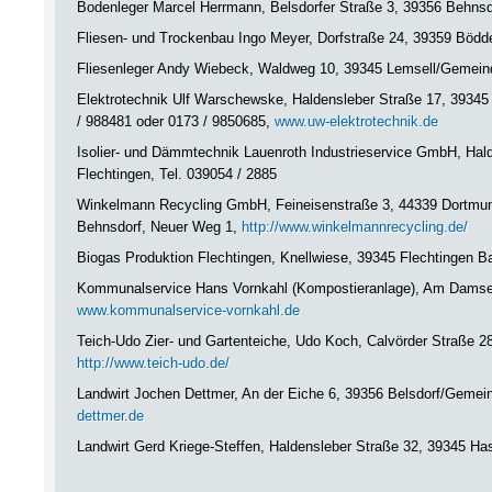
Bodenleger Marcel Herrmann, Belsdorfer Straße 3, 39356 Behns
Fliesen- und Trockenbau Ingo Meyer, Dorfstraße 24, 39359 Bödde
Fliesenleger Andy Wiebeck, Waldweg 10, 39345 Lemsell/Gemein
Elektrotechnik Ulf Warschewske, Haldensleber Straße 17, 39345
/ 988481 oder 0173 / 9850685,
www.uw-elektrotechnik.de
Isolier- und Dämmtechnik Lauenroth Industrieservice GmbH, Ha
Flechtingen, Tel. 039054 / 2885
Winkelmann Recycling GmbH, Feineisenstraße 3, 44339 Dortmund,
Behnsdorf, Neuer Weg 1,
http://www.winkelmannrecycling.de/
Biogas Produktion Flechtingen, Knellwiese, 39345 Flechtingen B
Kommunalservice Hans Vornkahl (Kompostieranlage), Am Damsen
www.kommunalservice-vornkahl.de
Teich-Udo Zier- und Gartenteiche, Udo Koch, Calvörder Straße 28
http://www.teich-udo.de/
Landwirt Jochen Dettmer, An der Eiche 6, 39356 Belsdorf/Gemein
dettmer.de
Landwirt Gerd Kriege-Steffen, Haldensleber Straße 32, 39345 Ha