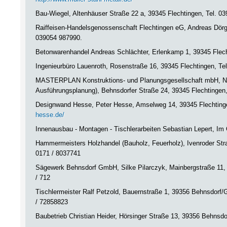
Bau-Wiegel, Altenhäuser Straße 22 a, 39345 Flechtingen, Tel. 03
Raiffeisen-Handelsgenossenschaft Flechtingen eG, Andreas Dörg
039054 987990.
Betonwarenhandel Andreas Schlächter, Erlenkamp 1, 39345 Flech
Ingenieurbüro Lauenroth, Rosenstraße 16, 39345 Flechtingen, Te
MASTERPLAN Konstruktions- und Planungsgesellschaft mbH, Nil
Ausführungsplanung), Behnsdorfer Straße 24, 39345 Flechtingen, 
Designwand Hesse, Peter Hesse, Amselweg 14, 39345 Flechting
hesse.de/
Innenausbau - Montagen - Tischlerarbeiten Sebastian Lepert, Im 
Hammermeisters Holzhandel (Bauholz, Feuerholz), Ivenroder Stra
0171 / 8037741
Sägewerk Behnsdorf GmbH, Silke Pilarczyk, Mainbergstraße 11,
/ 712
Tischlermeister Ralf Petzold, Bauernstraße 1, 39356 Behnsdorf/
/ 72858823
Baubetrieb Christian Heider, Hörsinger Straße 13, 39356 Behnsd