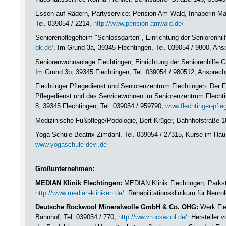
Essen auf Rädern, Partyservice: Pension Am Wald, Inhaberin Mar
Tel. 039054 / 2214,
http://www.pension-amwald.de/
Seniorenpflegeheim "Schlossgarten", Einrichtung der Seniorenh
ok.de/
, Im Grund 3a, 39345 Flechtingen, Tel. 039054 / 9800, An
Seniorenwohnanlage Flechtingen, Einrichtung der Seniorenhilfe
Im Grund 3b, 39345 Flechtingen, Tel. 039054 / 980512, Ansprechp
Flechtinger Pflegedienst und Seniorenzentrum Flechtingen: Der Fl
Pflegedienst und das Servicewohnen im Seniorenzentrum Flechti
8, 39345 Flechtingen, Tel. 039054 / 959790,
www.flechtinger-pfle
Medizinische Fußpflege/Podologie, Bert Krüger, Bahnhofstraße 1
Yoga-Schule Beatrix Zimdahl, Tel. 039054 / 27315, Kurse im Hau
www.yogaschule-devi.de
Großunternehmen:
MEDIAN Klinik Flechtingen:
MEDIAN Klinik Flechtingen, Parkstr
http://www.median-kliniken.de/
. Rehabilitationsklinikum für Neur
Deutsche Rockwool Mineralwolle GmbH & Co. OHG:
Werk Fle
Bahnhof, Tel. 039054 / 770,
http://www.rockwool.de/
. Hersteller 