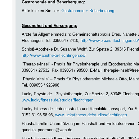
Gastronomie und Beherbergung:
Bitte klicken Sie hier:
Gastronomie + Beherbergung
Gesundheit und Versorgung:
Ärzte für Allgemeinmedizin: Gemeinschaftspraxis Dres. Nanette 
Flechtingen, Tel. 039054 / 2410,
http://www.praxis-flechtingen.de/
Schloß-Apotheke Dr. Susanne Wolff, Zur Spetze 2, 39345 Flechti
http://www.apotheke-flechtingen.de/
"Therapie-Insel" - Praxis für Physiotherapie und Ergotherapie: M
039054 / 27532, Fax 039054 / 98580, E-Mail: therapie-insel@free
„Physio Vitalis“ – Praxis für Physiotherapie: Michaela Otto, Ma
Tel. 039055 / 926998
Lucky Physio.de - Physiotherapie, Zur Spetze 2, 39345 Flechting
www.luckyfitness.de/studios/flechtingen
Lucky Fitness.de - Fitnessstudio und Rehabilitationssport, Zur 
0152 31 93 58 93,
www.luckyfitness.de/studios/flechtingen
Haushaltshilfe: Unterstützung im Haushalt und Einkaufsservice:
gundula_paarmann@web.de.
Haushaltsservice Korina Frenner, Behnsdorfer Straße 14b, 39345