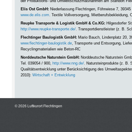
der Produktions- und Umweltschutzmaßnahmen am Standort Flec
Elis Ost GmbH:
Niederlassung Flechtingen, Föhrwiese 7, 39345 
www.de.elis.com
. Textile Vollversorgung, Mietberufsbekleidung,
Reupke Transporte & Logistik GmbH & Co.KG:
Hilgesdorfer St
http://www.reupke-transporte.de/
. Transportdienstleister (z. B. S
Flechtinger Baulogistik GmbH:
Mario Bauch, Lindenplatz 20, 39
www.flechtinger-baulogistik.de
, Transporte und Entsorgung, Lief
Recyclingmaterialien wie Beton-RC
Norddeutsche Naturstein GmbH:
Norddeutsche Naturstein GmbH
Tel. 039054 / 900,
http://www.nng.de/
. Natursteinprodukte (z. B. 
Qualitätsentwicklung unter Berücksichtigung des Umweltaspekte
2010):
Wirtschaft + Entwicklung
© 2026 Luftkurort Flechtingen