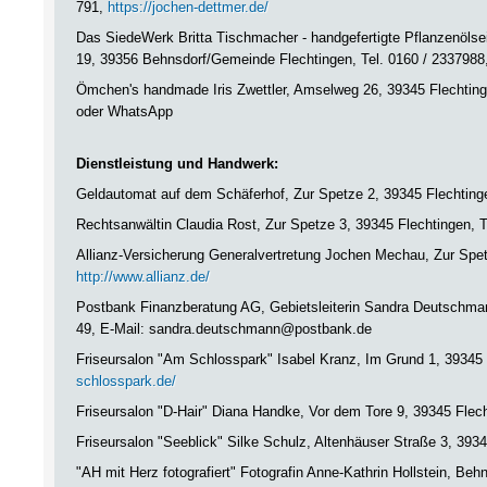
791,
https://jochen-dettmer.de/
Das SiedeWerk Britta Tischmacher - handgefertigte Pflanzenölse
19, 39356 Behnsdorf/Gemeinde Flechtingen, Tel. 0160 / 233798
Ömchen's handmade Iris Zwettler, Amselweg 26, 39345 Flechting
oder WhatsApp
Dienstleistung und Handwerk:
Geldautomat auf dem Schäferhof, Zur Spetze 2, 39345 Flechting
Rechtsanwältin Claudia Rost, Zur Spetze 3, 39345 Flechtingen, 
Allianz-Versicherung Generalvertretung Jochen Mechau, Zur Spet
http://www.allianz.de/
Postbank Finanzberatung AG, Gebietsleiterin Sandra Deutschmann
49, E-Mail: sandra.deutschmann@postbank.de
Friseursalon "Am Schlosspark" Isabel Kranz, Im Grund 1, 39345 
schlosspark.de/
Friseursalon "D-Hair" Diana Handke, Vor dem Tore 9, 39345 Flech
Friseursalon "Seeblick" Silke Schulz, Altenhäuser Straße 3, 3934
"AH mit Herz fotografiert" Fotografin Anne-Kathrin Hollstein, Beh