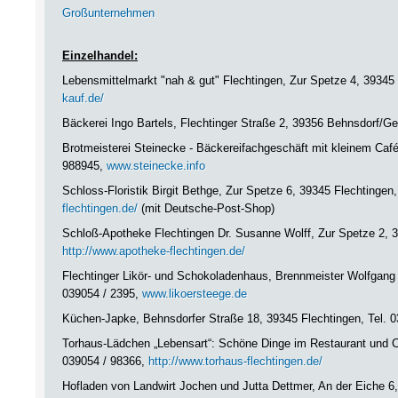
Großunternehmen
Einzelhandel:
Lebensmittelmarkt "nah & gut" Flechtingen, Zur Spetze 4, 39345 
kauf.de/
Bäckerei Ingo Bartels, Flechtinger Straße 2, 39356 Behnsdorf/G
Brotmeisterei Steinecke - Bäckereifachgeschäft mit kleinem Café
988945,
www.steinecke.info
Schloss-Floristik Birgit Bethge, Zur Spetze 6, 39345 Flechtingen
flechtingen.de/
(mit Deutsche-Post-Shop)
Schloß-Apotheke Flechtingen Dr. Susanne Wolff, Zur Spetze 2, 3
http://www.apotheke-flechtingen.de/
Flechtinger Likör- und Schokoladenhaus, Brennmeister Wolfgang 
039054 / 2395,
www.likoersteege.de
Küchen-Japke, Behnsdorfer Straße 18, 39345 Flechtingen, Tel. 
Torhaus-Lädchen „Lebensart“: Schöne Dinge im Restaurant und Caf
039054 / 98366,
http://www.torhaus-flechtingen.de/
Hofladen von Landwirt Jochen und Jutta Dettmer, An der Eiche 6