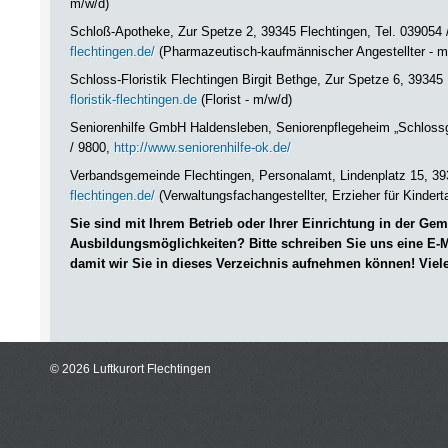
m/w/d)
Schloß-Apotheke, Zur Spetze 2, 39345 Flechtingen, Tel. 039054 
flechtingen.de/
(Pharmazeutisch-kaufmännischer Angestellter - m
Schloss-Floristik Flechtingen Birgit Bethge, Zur Spetze 6, 39345
floristik-flechtingen.de
(Florist - m/w/d)
Seniorenhilfe GmbH Haldensleben, Seniorenpflegeheim „Schlossga
/ 9800,
http://www.seniorenhilfe-ok.de/
Verbandsgemeinde Flechtingen, Personalamt, Lindenplatz 15, 39
flechtingen.de/
(Verwaltungsfachangestellter, Erzieher für Kindert
Sie sind mit Ihrem Betrieb oder Ihrer Einrichtung in der Ge
Ausbildungsmöglichkeiten? Bitte schreiben Sie uns eine E-M
damit wir Sie in dieses Verzeichnis aufnehmen können! Viel
© 2026 Luftkurort Flechtingen