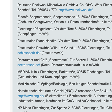
Deutsche Rockwool Mineralwolle GmbH & Co. OHG, Werk Flechtin
Bahnhof, Tel. 039054 / 770,
http://www.rockwool.de/
Eiscafé Seepromenade, Seepromenade 15, 39345 Flechtingen, T
(Fachkraft Gastgewerbe, Option zur Restaurantfachkraft - alle m/
Flechtinger Pflegedienst, Vor dem Tore 8, 39345 Flechtingen, Te
(Altenpfleger - m/w/d)
Friseursalon Diana Handke, Vor dem Tore 9, 39345 Flechtingen, T
Friseursalon Roswitha Wille, Im Grund 1, 39345 Flechtingen, Tel
schlosspark.de/
(Friseur m/w/d)
Restaurant und Café „Seeterrasse“, Zur Spetze 1, 39345 Flechtin
seeterrasse.de/
(Koch, Restaurantfachkraft - alle m/w/d)
MEDIAN Klinik Flechtingen, Parkstraße, 39345 Flechtingen, Tel.
(Gesundheits- und Krankenpfleger - m/w/d)
Medizinische Fußpflege/Podologie, Bert Krüger, Bahnhofstraße 1
Norddeutsche Naturstein GmbH (NNG), Altenhäuser Straße 41, 39
http://www.nng.de/
(Elektroniker für Betriebstechnik, Aufbereitu
Industriekaufmann, Kaufmann im Groß- und Außenhandel - alle m
NP-Markt Flechtingen, Zur Spetze 2, 39345 Flechtingen, Tel. 03