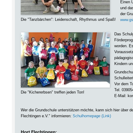
Einen Ü
und das
der Gr
Die "Tanzbärchen": Leidenschaft, Rhythmus und Spaß!
www.gs-
Das Schulg
Förderprog
worden. Es
Voraussetz
pädagogis
Kindern und
Grundschul
Schulleite
Vor dem To
Tel. 03905
Die "Kichererbsen" treffen jeden Ton!
E-Mail: ko
Wer die Grundschule unterstützen möchte, kann sich hier über d
Flechtingen e.V." informieren:
Schulhomepage (Link)
Hort Flechtingen: