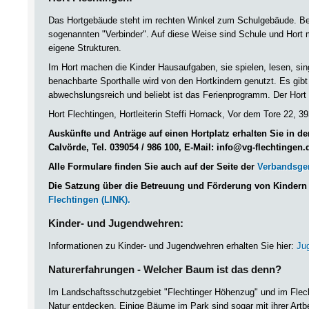
Das Hortgebäude steht im rechten Winkel zum Schulgebäude. Bei
sogenannten "Verbinder". Auf diese Weise sind Schule und Hort m
eigene Strukturen.
Im Hort machen die Kinder Hausaufgaben, sie spielen, lesen, si
benachbarte Sporthalle wird von den Hortkindern genutzt. Es gibt 
abwechslungsreich und beliebt ist das Ferienprogramm. Der Hort
Hort Flechtingen, Hortleiterin Steffi Hornack, Vor dem Tore 22, 3
Auskünfte und Anträge auf einen Hortplatz erhalten Sie in 
Calvörde, Tel. 039054 / 986 100, E-Mail:
info@vg-flechtingen.
Alle Formulare finden Sie auch auf der Seite der
Verbandsgem
Die Satzung über die Betreuung und Förderung von Kindern f
Flechtingen (LINK).
Kinder- und Jugendwehren:
Informationen zu Kinder- und Jugendwehren erhalten Sie hier:
Ju
Naturerfahrungen - Welcher Baum ist das denn?
Im Landschaftsschutzgebiet "Flechtinger Höhenzug" und im Flech
Natur entdecken. Einige Bäume im Park sind sogar mit ihrer Art